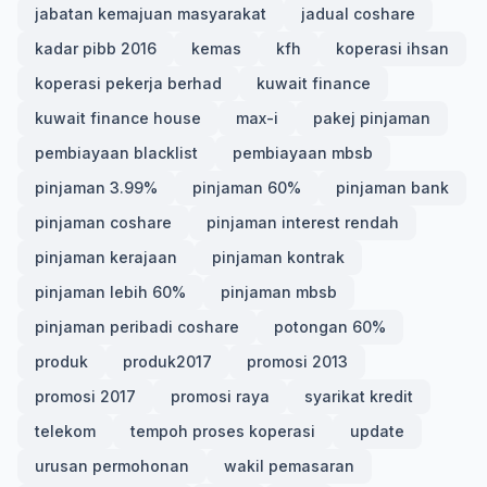
jabatan kemajuan masyarakat
jadual coshare
kadar pibb 2016
kemas
kfh
koperasi ihsan
koperasi pekerja berhad
kuwait finance
kuwait finance house
max-i
pakej pinjaman
pembiayaan blacklist
pembiayaan mbsb
pinjaman 3.99%
pinjaman 60%
pinjaman bank
pinjaman coshare
pinjaman interest rendah
pinjaman kerajaan
pinjaman kontrak
pinjaman lebih 60%
pinjaman mbsb
pinjaman peribadi coshare
potongan 60%
produk
produk2017
promosi 2013
promosi 2017
promosi raya
syarikat kredit
telekom
tempoh proses koperasi
update
urusan permohonan
wakil pemasaran