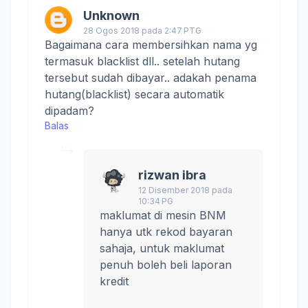
Unknown
28 Ogos 2018 pada 2:47 PTG
Bagaimana cara membersihkan nama yg
termasuk blacklist dll.. setelah hutang
tersebut sudah dibayar.. adakah penama
hutang(blacklist) secara automatik
dipadam?
Balas
rizwan ibra
12 Disember 2018 pada
10:34 PG
maklumat di mesin BNM
hanya utk rekod bayaran
sahaja, untuk maklumat
penuh boleh beli laporan
kredit