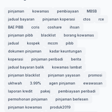
pinjaman
kowamas
pembiayaan
MBSB
jadual bayaran
pinjaman koperasi
ctos
rce
BAE PIBB
ccris
coshare
ihsan
pinjaman pibb
blacklist
borang kowamas
jadual
kospek
mccm
pibb
dokumen pinjaman
kadar keuntungan
koperasi
pinjaman peribadi
berita
jadual bayaran balik
kowamas lambat
pinjaman blacklist
pinjaman yayasan
promosi
ukhwah
3.99%
agen pinjaman
ewawasan
laporan kredit
pakej
pembiayaan peribadi
permohonan pinjaman
pinjaman berlesen
pinjaman kowamas
produk2019