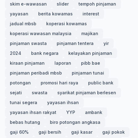
skim e-wawasan
slider
tempoh pinjaman
yayasan
berita kowamas
interest
jadual mbsb
koperasi kowamas
koperasi wawasan malaysia
majikan
pinjaman swasta
pinjaman tentera
yir
2024
bank negara
kelayakan pinjaman
kiraan pinjaman
laporan
pibb bae
pinjaman peribadi mbsb
pinjaman tunai
potongan
promosi hari raya
public bank
sejati
swasta
syarikat pinjaman berlesen
tunai segera
yayasan ihsan
yayasan ihsan rakyat
YYP
ambank
bebas hutang
biro potongan angkasa
gaji 60%
gaji bersih
gaji kasar
gaji pokok