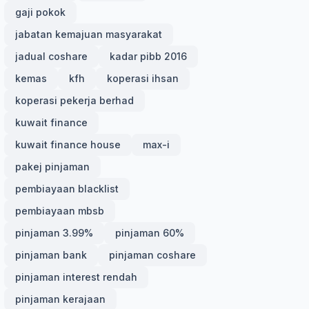
gaji pokok
jabatan kemajuan masyarakat
jadual coshare
kadar pibb 2016
kemas
kfh
koperasi ihsan
koperasi pekerja berhad
kuwait finance
kuwait finance house
max-i
pakej pinjaman
pembiayaan blacklist
pembiayaan mbsb
pinjaman 3.99%
pinjaman 60%
pinjaman bank
pinjaman coshare
pinjaman interest rendah
pinjaman kerajaan