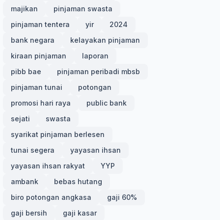
majikan
pinjaman swasta
pinjaman tentera
yir
2024
bank negara
kelayakan pinjaman
kiraan pinjaman
laporan
pibb bae
pinjaman peribadi mbsb
pinjaman tunai
potongan
promosi hari raya
public bank
sejati
swasta
syarikat pinjaman berlesen
tunai segera
yayasan ihsan
yayasan ihsan rakyat
YYP
ambank
bebas hutang
biro potongan angkasa
gaji 60%
gaji bersih
gaji kasar