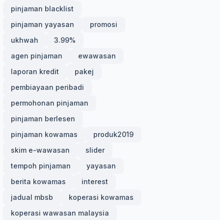
pinjaman blacklist
pinjaman yayasan
promosi
ukhwah
3.99%
agen pinjaman
ewawasan
laporan kredit
pakej
pembiayaan peribadi
permohonan pinjaman
pinjaman berlesen
pinjaman kowamas
produk2019
skim e-wawasan
slider
tempoh pinjaman
yayasan
berita kowamas
interest
jadual mbsb
koperasi kowamas
koperasi wawasan malaysia