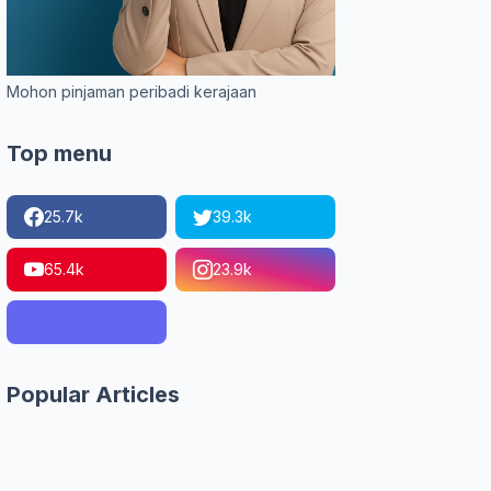
Mohon pinjaman peribadi kerajaan
Top menu
25.7k
39.3k
65.4k
23.9k
Popular Articles