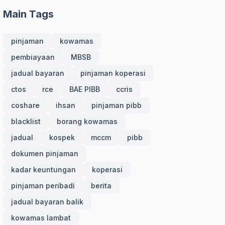
Main Tags
pinjaman
kowamas
pembiayaan
MBSB
jadual bayaran
pinjaman koperasi
ctos
rce
BAE PIBB
ccris
coshare
ihsan
pinjaman pibb
blacklist
borang kowamas
jadual
kospek
mccm
pibb
dokumen pinjaman
kadar keuntungan
koperasi
pinjaman peribadi
berita
jadual bayaran balik
kowamas lambat