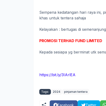
Sempena kedatangan hari raya ini,
khas untuk tentera sahaja
Kelayakan : bertugas di semenanjun
PROMOSI TERHAD FUND LIMITED
Kepada sesiapa yg berminat utk sema
https://bit.ly/3IArlEA
Tags:
2024
pinjaman tentera
Facebook
Twitter