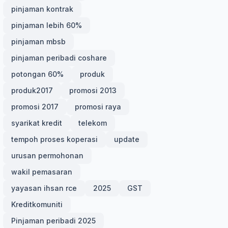
pinjaman kontrak
pinjaman lebih 60%
pinjaman mbsb
pinjaman peribadi coshare
potongan 60%
produk
produk2017
promosi 2013
promosi 2017
promosi raya
syarikat kredit
telekom
tempoh proses koperasi
update
urusan permohonan
wakil pemasaran
yayasan ihsan rce
2025
GST
Kreditkomuniti
Pinjaman peribadi 2025