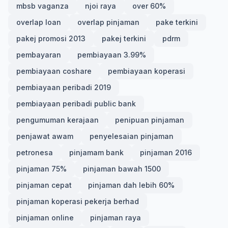
mbsb vaganza
njoi raya
over 60%
overlap loan
overlap pinjaman
pake terkini
pakej promosi 2013
pakej terkini
pdrm
pembayaran
pembiayaan 3.99%
pembiayaan coshare
pembiayaan koperasi
pembiayaan peribadi 2019
pembiayaan peribadi public bank
pengumuman kerajaan
penipuan pinjaman
penjawat awam
penyelesaian pinjaman
petronesa
pinjamam bank
pinjaman 2016
pinjaman 75%
pinjaman bawah 1500
pinjaman cepat
pinjaman dah lebih 60%
pinjaman koperasi pekerja berhad
pinjaman online
pinjaman raya