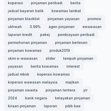
koperasi
pinjaman peribadi
berita
jadual bayaran balik
kowamas lambat
pinjaman blacklist
pinjaman yayasan
promosi
ukhwah
3.99%
agen pinjaman
ewawasan
laporan kredit
pakej
pembiayaan peribadi
permohonan pinjaman
pinjaman berlesen
pinjaman kowamas
produk2019
skim e-wawasan
slider
tempoh pinjaman
yayasan
berita kowamas
interest
jadual mbsb
koperasi kowamas
koperasi wawasan malaysia
majikan
pinjaman swasta
pinjaman tentera
yir
2024
bank negara
kelayakan pinjaman
kiraan pinjaman
laporan
pibb bae