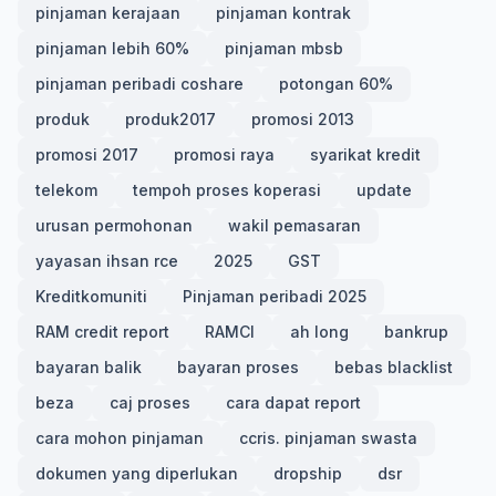
pinjaman kerajaan
pinjaman kontrak
pinjaman lebih 60%
pinjaman mbsb
pinjaman peribadi coshare
potongan 60%
produk
produk2017
promosi 2013
promosi 2017
promosi raya
syarikat kredit
telekom
tempoh proses koperasi
update
urusan permohonan
wakil pemasaran
yayasan ihsan rce
2025
GST
Kreditkomuniti
Pinjaman peribadi 2025
RAM credit report
RAMCI
ah long
bankrup
bayaran balik
bayaran proses
bebas blacklist
beza
caj proses
cara dapat report
cara mohon pinjaman
ccris. pinjaman swasta
dokumen yang diperlukan
dropship
dsr