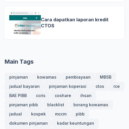
Cara dapatkan laporan kredit
CTOS
Main Tags
pinjaman
kowamas
pembiayaan
MBSB
jadual bayaran
pinjaman koperasi
ctos
rce
BAE PIBB
ccris
coshare
ihsan
pinjaman pibb
blacklist
borang kowamas
jadual
kospek
mccm
pibb
dokumen pinjaman
kadar keuntungan