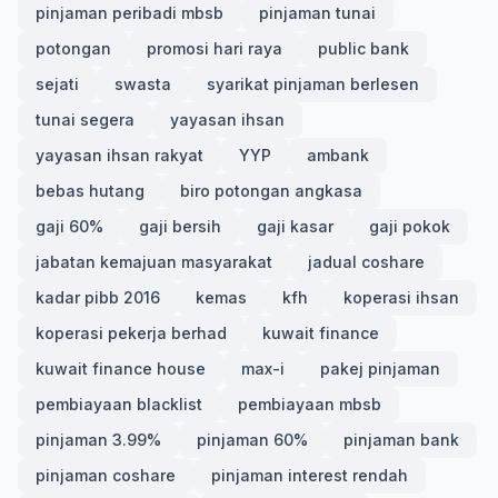
pinjaman peribadi mbsb
pinjaman tunai
potongan
promosi hari raya
public bank
sejati
swasta
syarikat pinjaman berlesen
tunai segera
yayasan ihsan
yayasan ihsan rakyat
YYP
ambank
bebas hutang
biro potongan angkasa
gaji 60%
gaji bersih
gaji kasar
gaji pokok
jabatan kemajuan masyarakat
jadual coshare
kadar pibb 2016
kemas
kfh
koperasi ihsan
koperasi pekerja berhad
kuwait finance
kuwait finance house
max-i
pakej pinjaman
pembiayaan blacklist
pembiayaan mbsb
pinjaman 3.99%
pinjaman 60%
pinjaman bank
pinjaman coshare
pinjaman interest rendah