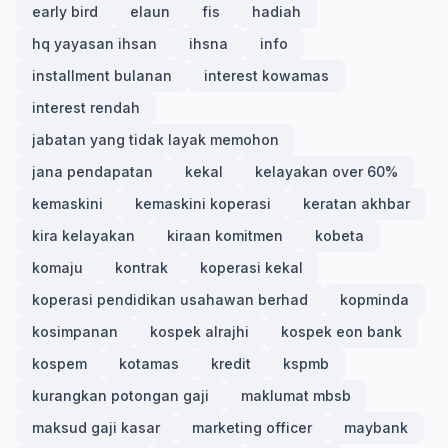
early bird
elaun
fis
hadiah
hq yayasan ihsan
ihsna
info
installment bulanan
interest kowamas
interest rendah
jabatan yang tidak layak memohon
jana pendapatan
kekal
kelayakan over 60%
kemaskini
kemaskini koperasi
keratan akhbar
kira kelayakan
kiraan komitmen
kobeta
komaju
kontrak
koperasi kekal
koperasi pendidikan usahawan berhad
kopminda
kosimpanan
kospek alrajhi
kospek eon bank
kospem
kotamas
kredit
kspmb
kurangkan potongan gaji
maklumat mbsb
maksud gaji kasar
marketing officer
maybank