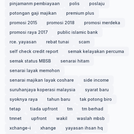
pinjamanm pembiayaan
polis
poslaju
potongan gaji majikan
premium plus
promosi 2015
promosi 2018
promosi merdeka
promosi raya 2017
public islamic bank
rce. yayasan
rebat tunai
scam
self check credit report
semak kelayakan percuma
semak status MBSB
senarai hitam
senarai layak memohon
senarai majikan layak coshare
side income
suruhanjaya koperasi malaysia
syarat baru
syoknya raya
tahun baru
tak potong biro
tetap
tiada upfront
tm
tm berhad
tmnet
upfront
wakil
waslah mbsb
xchange-i
xhange
yayasan ihsan hq