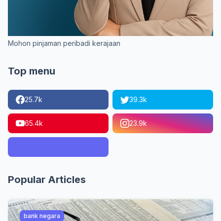
Mohon pinjaman peribadi kerajaan
Top menu
25.7k
39.3k
65.4k
23.9k
Popular Articles
bank negara