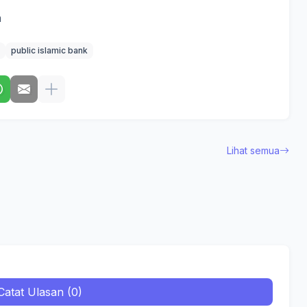
n
public islamic bank
Lihat semua
Catat Ulasan (0)