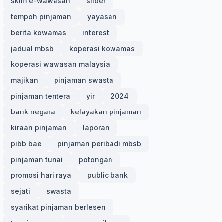
skim e-wawasan
slider
tempoh pinjaman
yayasan
berita kowamas
interest
jadual mbsb
koperasi kowamas
koperasi wawasan malaysia
majikan
pinjaman swasta
pinjaman tentera
yir
2024
bank negara
kelayakan pinjaman
kiraan pinjaman
laporan
pibb bae
pinjaman peribadi mbsb
pinjaman tunai
potongan
promosi hari raya
public bank
sejati
swasta
syarikat pinjaman berlesen