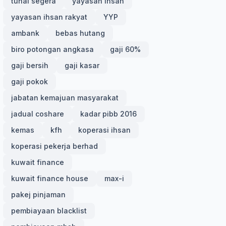
tunai segera
yayasan ihsan
yayasan ihsan rakyat
YYP
ambank
bebas hutang
biro potongan angkasa
gaji 60%
gaji bersih
gaji kasar
gaji pokok
jabatan kemajuan masyarakat
jadual coshare
kadar pibb 2016
kemas
kfh
koperasi ihsan
koperasi pekerja berhad
kuwait finance
kuwait finance house
max-i
pakej pinjaman
pembiayaan blacklist