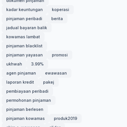
dokumen pinjaman
kadar keuntungan
koperasi
pinjaman peribadi
berita
jadual bayaran balik
kowamas lambat
pinjaman blacklist
pinjaman yayasan
promosi
ukhwah
3.99%
agen pinjaman
ewawasan
laporan kredit
pakej
pembiayaan peribadi
permohonan pinjaman
pinjaman berlesen
pinjaman kowamas
produk2019