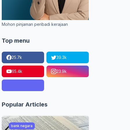
Mohon pinjaman peribadi kerajaan
Top menu
25.7k
39.3k
65.4k
23.9k
Popular Articles
bank negara