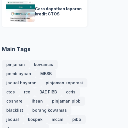
Cara dapatkan laporan
kredit CTOS
Main Tags
pinjaman
kowamas
pembiayaan
MBSB
jadual bayaran
pinjaman koperasi
ctos
rce
BAE PIBB
ccris
coshare
ihsan
pinjaman pibb
blacklist
borang kowamas
jadual
kospek
mccm
pibb