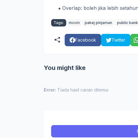
Overlap: boleh jika lebih setahu
Tags:
mccm
pakej pinjaman
public bank
Facebook
Twitter
You might like
Error:
Tiada hasil carian ditemui