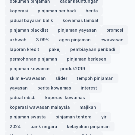
dokumen pinjaman
kadar keuntungan
koperasi
pinjaman peribadi
berita
jadual bayaran balik
kowamas lambat
pinjaman blacklist
pinjaman yayasan
promosi
ukhwah
3.99%
agen pinjaman
ewawasan
laporan kredit
pakej
pembiayaan peribadi
permohonan pinjaman
pinjaman berlesen
pinjaman kowamas
produk2019
skim e-wawasan
slider
tempoh pinjaman
yayasan
berita kowamas
interest
jadual mbsb
koperasi kowamas
koperasi wawasan malaysia
majikan
pinjaman swasta
pinjaman tentera
yir
2024
bank negara
kelayakan pinjaman