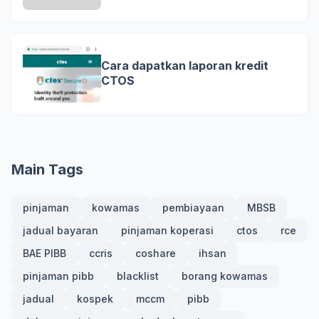
Cara dapatkan laporan kredit
CTOS
Main Tags
pinjaman
kowamas
pembiayaan
MBSB
jadual bayaran
pinjaman koperasi
ctos
rce
BAE PIBB
ccris
coshare
ihsan
pinjaman pibb
blacklist
borang kowamas
jadual
kospek
mccm
pibb