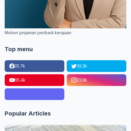
Mohon pinjaman peribadi kerajaan
Top menu
25.7k
39.3k
65.4k
23.9k
Popular Articles