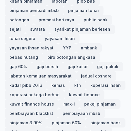
kiraan pinjaman
laporan
pibb bae
pinjaman peribadi mbsb
pinjaman tunai
potongan
promosi hari raya
public bank
sejati
swasta
syarikat pinjaman berlesen
tunai segera
yayasan ihsan
yayasan ihsan rakyat
YYP
ambank
bebas hutang
biro potongan angkasa
gaji 60%
gaji bersih
gaji kasar
gaji pokok
jabatan kemajuan masyarakat
jadual coshare
kadar pibb 2016
kemas
kfh
koperasi ihsan
koperasi pekerja berhad
kuwait finance
kuwait finance house
max-i
pakej pinjaman
pembiayaan blacklist
pembiayaan mbsb
pinjaman 3.99%
pinjaman 60%
pinjaman bank