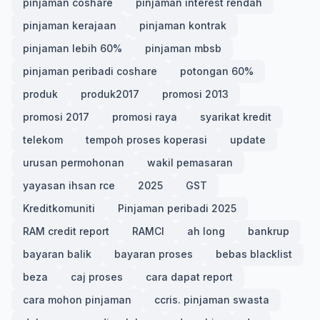
pinjaman coshare
pinjaman interest rendah
pinjaman kerajaan
pinjaman kontrak
pinjaman lebih 60%
pinjaman mbsb
pinjaman peribadi coshare
potongan 60%
produk
produk2017
promosi 2013
promosi 2017
promosi raya
syarikat kredit
telekom
tempoh proses koperasi
update
urusan permohonan
wakil pemasaran
yayasan ihsan rce
2025
GST
Kreditkomuniti
Pinjaman peribadi 2025
RAM credit report
RAMCI
ah long
bankrup
bayaran balik
bayaran proses
bebas blacklist
beza
caj proses
cara dapat report
cara mohon pinjaman
ccris. pinjaman swasta