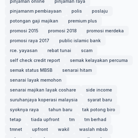
pinjaman online
pinjaman raya
pinjamanm pembiayaan
polis
poslaju
potongan gaji majikan
premium plus
promosi 2015
promosi 2018
promosi merdeka
promosi raya 2017
public islamic bank
rce. yayasan
rebat tunai
scam
self check credit report
semak kelayakan percuma
semak status MBSB
senarai hitam
senarai layak memohon
senarai majikan layak coshare
side income
suruhanjaya koperasi malaysia
syarat baru
syoknya raya
tahun baru
tak potong biro
tetap
tiada upfront
tm
tm berhad
tmnet
upfront
wakil
waslah mbsb