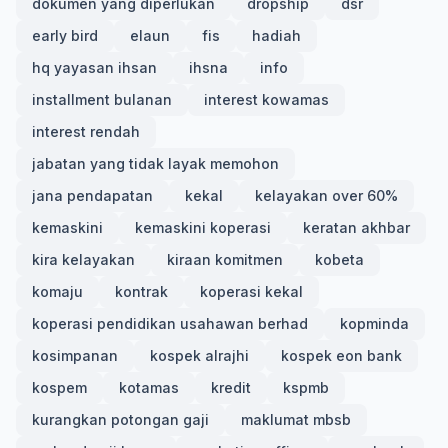
dokumen yang diperlukan
dropship
dsr
early bird
elaun
fis
hadiah
hq yayasan ihsan
ihsna
info
installment bulanan
interest kowamas
interest rendah
jabatan yang tidak layak memohon
jana pendapatan
kekal
kelayakan over 60%
kemaskini
kemaskini koperasi
keratan akhbar
kira kelayakan
kiraan komitmen
kobeta
komaju
kontrak
koperasi kekal
koperasi pendidikan usahawan berhad
kopminda
kosimpanan
kospek alrajhi
kospek eon bank
kospem
kotamas
kredit
kspmb
kurangkan potongan gaji
maklumat mbsb