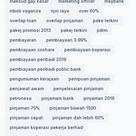
maksud gaji kasar
marketing officer
maybank
mbsb vaganza
njoi raya
over 60%
overlap loan
overlap pinjaman
pake terkini
pakej promosi 2013
pakej terkini
pdrm
pembayaran
pembiayaan 3.99%
pembiayaan coshare
pembiayaan koperasi
pembiayaan peribadi 2019
pembiayaan peribadi public bank
pengumuman kerajaan
penipuan pinjaman
penjawat awam
penyelesaian pinjaman
petronesa
pinjamam bank
pinjaman 2016
pinjaman 75%
pinjaman bawah 1500
pinjaman cepat
pinjaman dah lebih 60%
pinjaman koperasi pekerja berhad