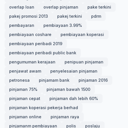
overlap loan
overlap pinjaman
pake terkini
pakej promosi 2013
pakej terkini
pdrm
pembayaran
pembiayaan 3.99%
pembiayaan coshare
pembiayaan koperasi
pembiayaan peribadi 2019
pembiayaan peribadi public bank
pengumuman kerajaan
penipuan pinjaman
penjawat awam
penyelesaian pinjaman
petronesa
pinjamam bank
pinjaman 2016
pinjaman 75%
pinjaman bawah 1500
pinjaman cepat
pinjaman dah lebih 60%
pinjaman koperasi pekerja berhad
pinjaman online
pinjaman raya
pinjamanm pembiayaan
polis
poslaju