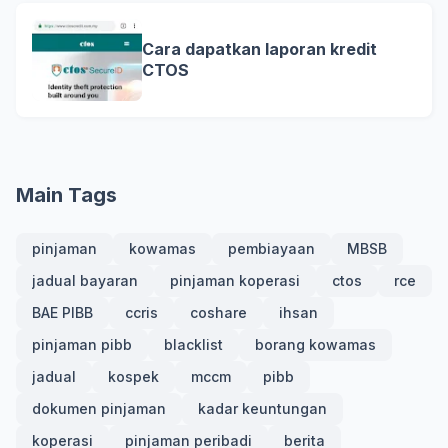
Cara dapatkan laporan kredit
CTOS
Main Tags
pinjaman
kowamas
pembiayaan
MBSB
jadual bayaran
pinjaman koperasi
ctos
rce
BAE PIBB
ccris
coshare
ihsan
pinjaman pibb
blacklist
borang kowamas
jadual
kospek
mccm
pibb
dokumen pinjaman
kadar keuntungan
koperasi
pinjaman peribadi
berita