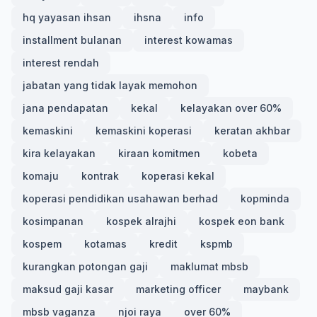
hq yayasan ihsan
ihsna
info
installment bulanan
interest kowamas
interest rendah
jabatan yang tidak layak memohon
jana pendapatan
kekal
kelayakan over 60%
kemaskini
kemaskini koperasi
keratan akhbar
kira kelayakan
kiraan komitmen
kobeta
komaju
kontrak
koperasi kekal
koperasi pendidikan usahawan berhad
kopminda
kosimpanan
kospek alrajhi
kospek eon bank
kospem
kotamas
kredit
kspmb
kurangkan potongan gaji
maklumat mbsb
maksud gaji kasar
marketing officer
maybank
mbsb vaganza
njoi raya
over 60%