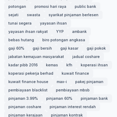
potongan
promosi hari raya
public bank
sejati
swasta
syarikat pinjaman berlesen
tunai segera
yayasan ihsan
yayasan ihsan rakyat
YYP
ambank
bebas hutang
biro potongan angkasa
gaji 60%
gaji bersih
gaji kasar
gaji pokok
jabatan kemajuan masyarakat
jadual coshare
kadar pibb 2016
kemas
kfh
koperasi ihsan
koperasi pekerja berhad
kuwait finance
kuwait finance house
max-i
pakej pinjaman
pembiayaan blacklist
pembiayaan mbsb
pinjaman 3.99%
pinjaman 60%
pinjaman bank
pinjaman coshare
pinjaman interest rendah
pinjaman kerajaan
pinjaman kontrak