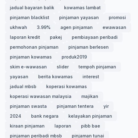
jadual bayaran balik
kowamas lambat
pinjaman blacklist
pinjaman yayasan
promosi
ukhwah
3.99%
agen pinjaman
ewawasan
laporan kredit
pakej
pembiayaan peribadi
permohonan pinjaman
pinjaman berlesen
pinjaman kowamas
produk2019
skim e-wawasan
slider
tempoh pinjaman
yayasan
berita kowamas
interest
jadual mbsb
koperasi kowamas
koperasi wawasan malaysia
majikan
pinjaman swasta
pinjaman tentera
yir
2024
bank negara
kelayakan pinjaman
kiraan pinjaman
laporan
pibb bae
pinjaman peribadi mbsb
pinjaman tunai