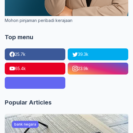
Mohon pinjaman peribadi kerajaan
Top menu
25.7k
39.3k
65.4k
23.9k
Popular Articles
bank negara