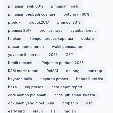
pinjaman lebih 60%
pinjaman mbsb
pinjaman peribadi coshare
potongan 60%
produk
produk2017
promosi 2013
promosi 2017
promosi raya
syarikat kredit
telekom
tempoh proses koperasi
update
urusan permohonan
wakil pemasaran
yayasan ihsan rce
2025
GST
Kreditkomuniti
Pinjaman peribadi 2025
RAM credit report
RAMCI
ah long
bankrup
bayaran balik
bayaran proses
bebas blacklist
beza
caj proses
cara dapat report
cara mohon pinjaman
ccris. pinjaman swasta
dokumen yang diperlukan
dropship
dsr
early bird
elaun
fis
hadiah