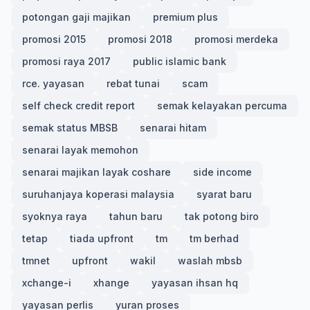
potongan gaji majikan
premium plus
promosi 2015
promosi 2018
promosi merdeka
promosi raya 2017
public islamic bank
rce. yayasan
rebat tunai
scam
self check credit report
semak kelayakan percuma
semak status MBSB
senarai hitam
senarai layak memohon
senarai majikan layak coshare
side income
suruhanjaya koperasi malaysia
syarat baru
syoknya raya
tahun baru
tak potong biro
tetap
tiada upfront
tm
tm berhad
tmnet
upfront
wakil
waslah mbsb
xchange-i
xhange
yayasan ihsan hq
yayasan perlis
yuran proses