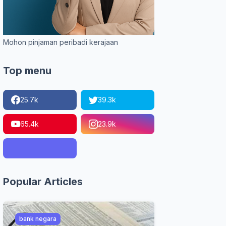
Mohon pinjaman peribadi kerajaan
Top menu
25.7k
39.3k
65.4k
23.9k
Popular Articles
bank negara