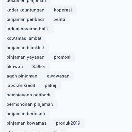
dokumen pinjaman
kadar keuntungan
koperasi
pinjaman peribadi
berita
jadual bayaran balik
kowamas lambat
pinjaman blacklist
pinjaman yayasan
promosi
ukhwah
3.99%
agen pinjaman
ewawasan
laporan kredit
pakej
pembiayaan peribadi
permohonan pinjaman
pinjaman berlesen
pinjaman kowamas
produk2019