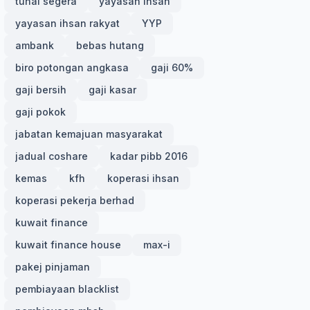
tunai segera
yayasan ihsan
yayasan ihsan rakyat
YYP
ambank
bebas hutang
biro potongan angkasa
gaji 60%
gaji bersih
gaji kasar
gaji pokok
jabatan kemajuan masyarakat
jadual coshare
kadar pibb 2016
kemas
kfh
koperasi ihsan
koperasi pekerja berhad
kuwait finance
kuwait finance house
max-i
pakej pinjaman
pembiayaan blacklist